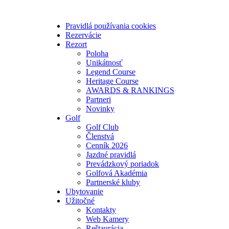
Pravidlá používania cookies
Rezervácie
Rezort
Poloha
Unikátnosť
Legend Course
Heritage Course
AWARDS & RANKINGS
Partneri
Novinky
Golf
Golf Club
Členstvá
Cenník 2026
Jazdné pravidlá
Prevádzkový poriadok
Golfová Akadémia
Partnerské kluby
Ubytovanie
Užitočné
Kontakty
Web Kamery
Reštaurácia