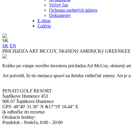
Voľný čas
Ochrana osobných údajov
Dokumenty
E-shop
Galéria
SK
SK
EN
PRICHáDZA ART MCCOY, SKúSENý AMERICKý GREENKE
Krátko po vstupe nového investora prichádza Art McCoy, skúsený am
Art potvrdil, že do mesiaca spraví na ihrisku viditeľné zmeny. Art
PENATI GOLF RESORT
Šajdíkove Humence 453
906 07 Šajdikove Humence
GPS: 48°40' 31.36" N &17°19' 16.44" E
(k odbočke do rezortu)
Otváracie hodiny:
Pondelok - Nedeľa, 8:00 - 20:00