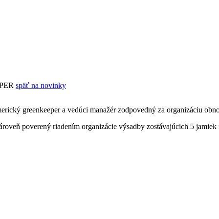
EPER
späť na novinky
erický greenkeeper a vedúci manažér zodpovedný za organizáciu obno
 je zároveň poverený riadením organizácie výsadby zostávajúcich 5 ja