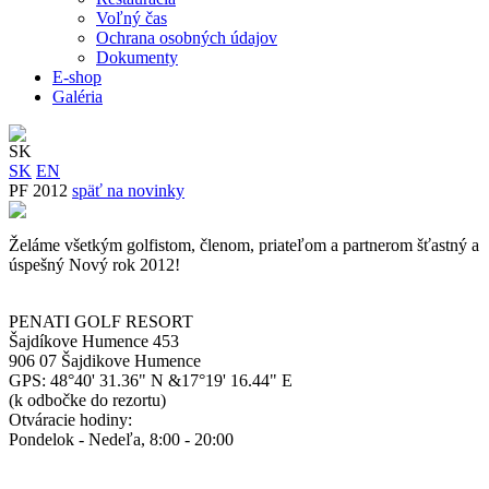
Voľný čas
Ochrana osobných údajov
Dokumenty
E-shop
Galéria
SK
SK
EN
PF 2012
späť na novinky
Želáme všetkým golfistom, členom, priateľom a partnerom šťastný a
úspešný Nový rok 2012!
PENATI GOLF RESORT
Šajdíkove Humence 453
906 07 Šajdikove Humence
GPS: 48°40' 31.36" N &17°19' 16.44" E
(k odbočke do rezortu)
Otváracie hodiny:
Pondelok - Nedeľa, 8:00 - 20:00