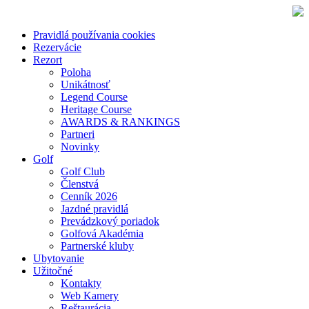
Pravidlá používania cookies
Rezervácie
Rezort
Poloha
Unikátnosť
Legend Course
Heritage Course
AWARDS & RANKINGS
Partneri
Novinky
Golf
Golf Club
Členstvá
Cenník 2026
Jazdné pravidlá
Prevádzkový poriadok
Golfová Akadémia
Partnerské kluby
Ubytovanie
Užitočné
Kontakty
Web Kamery
Reštaurácia