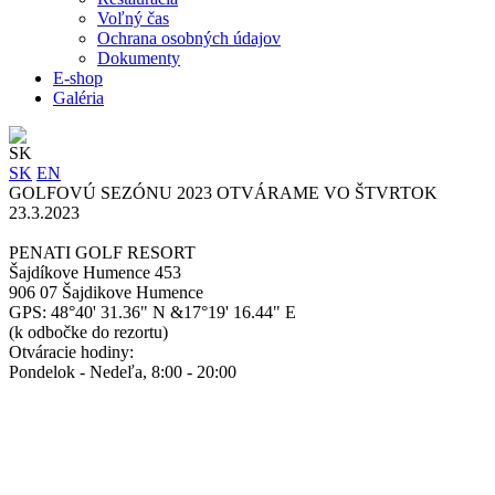
Voľný čas
Ochrana osobných údajov
Dokumenty
E-shop
Galéria
SK
SK
EN
GOLFOVÚ SEZÓNU 2023 OTVÁRAME VO ŠTVRTOK
23.3.2023
PENATI GOLF RESORT
Šajdíkove Humence 453
906 07 Šajdikove Humence
GPS: 48°40' 31.36" N &17°19' 16.44" E
(k odbočke do rezortu)
Otváracie hodiny:
Pondelok - Nedeľa, 8:00 - 20:00