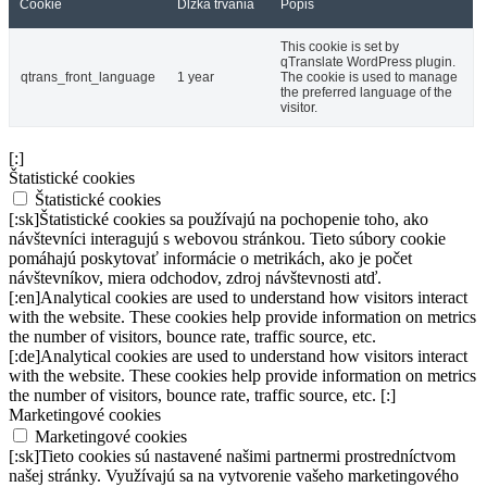
Cookie
Dĺžka trvania
Popis
This cookie is set by
qTranslate WordPress plugin.
qtrans_front_language
1 year
The cookie is used to manage
the preferred language of the
visitor.
[:]
Štatistické cookies
Štatistické cookies
[:sk]Štatistické cookies sa používajú na pochopenie toho, ako
návštevníci interagujú s webovou stránkou. Tieto súbory cookie
pomáhajú poskytovať informácie o metrikách, ako je počet
návštevníkov, miera odchodov, zdroj návštevnosti atď.
[:en]Analytical cookies are used to understand how visitors interact
with the website. These cookies help provide information on metrics
the number of visitors, bounce rate, traffic source, etc.
[:de]Analytical cookies are used to understand how visitors interact
with the website. These cookies help provide information on metrics
the number of visitors, bounce rate, traffic source, etc. [:]
Marketingové cookies
Marketingové cookies
[:sk]Tieto cookies sú nastavené našimi partnermi prostredníctvom
našej stránky. Využívajú sa na vytvorenie vašeho marketingového