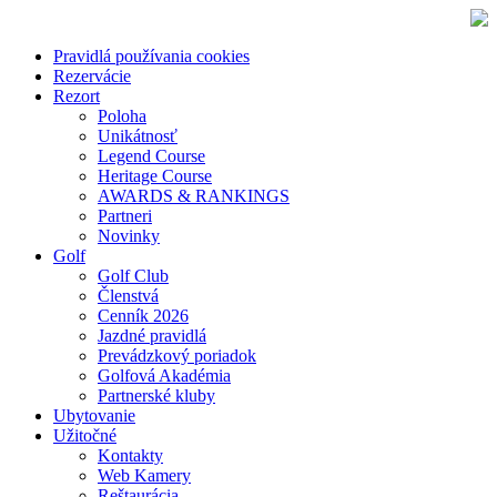
Pravidlá používania cookies
Rezervácie
Rezort
Poloha
Unikátnosť
Legend Course
Heritage Course
AWARDS & RANKINGS
Partneri
Novinky
Golf
Golf Club
Členstvá
Cenník 2026
Jazdné pravidlá
Prevádzkový poriadok
Golfová Akadémia
Partnerské kluby
Ubytovanie
Užitočné
Kontakty
Web Kamery
Reštaurácia